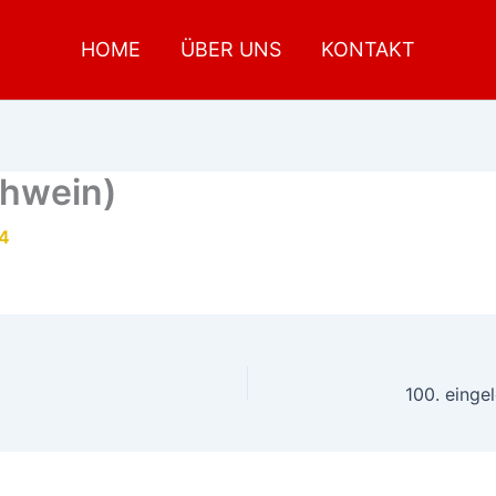
HOME
ÜBER UNS
KONTAKT
chwein)
24
100. einge